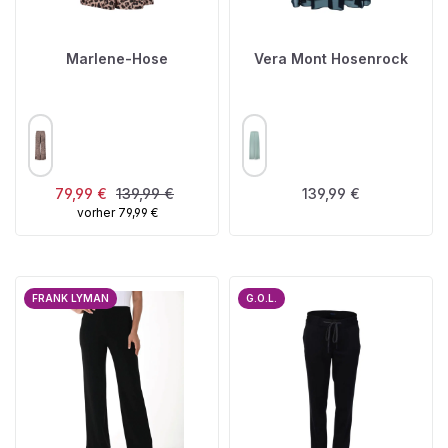
Marlene-Hose
Vera Mont Hosenrock
AUSWÄHLEN
AUSWÄHLEN
FARBE
FARBE
Verkaufspreis:
Regulärer Preis:
Regulärer Preis:
79,99 €
139,99 €
139,99 €
vorher 79,99 €
FRANK LYMAN
G.O.L.