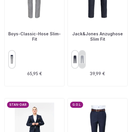
Boys-Classic-Hose Slim-
Jack&Jones Anzughose
Fit
Slim Fit
AUSWÄHLEN
AUSWÄHLEN
FARBE
FARBE
(Diese Option ist zurzeit nich
Regulärer Preis:
Regulärer Preis:
65,95 €
39,99 €
STAN-DAR
G.O.L