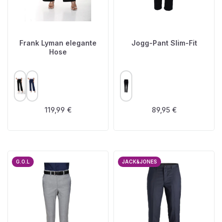
Frank Lyman elegante
Jogg-Pant Slim-Fit
Hose
AUSWÄHLEN
AUSWÄHLEN
FARBE
FARBE
Regulärer Preis:
Regulärer Preis:
119,99 €
89,95 €
G.O.L
JACK&JONES