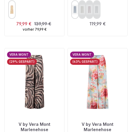
AUSWÄHLEN
AUSWÄHLEN
FARBE
FARBE
(Diese Option ist zurzeit nich
(Diese Option ist zurzeit
(Diese Option ist zur
Verkaufspreis:
Regulärer Preis:
Regulärer Preis:
79,99 €
139,99 €
119,99 €
vorher 79,99 €
VERA MONT
VERA MONT
(29% GESPART)
(43% GESPART)
V by Vera Mont
V by Vera Mont
Marlenehose
Marlenehose