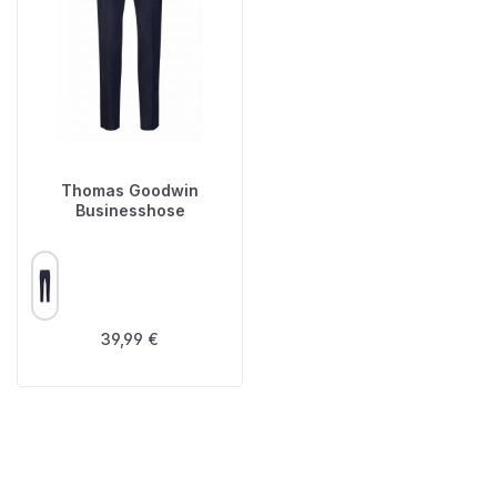
Thomas Goodwin
Businesshose
AUSWÄHLEN
FARBE
Regulärer Preis:
39,99 €