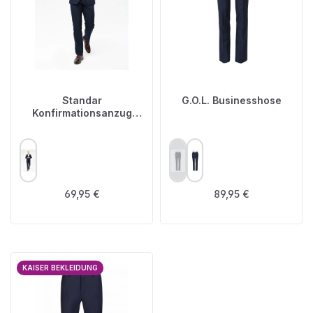
Standar
G.O.L. Businesshose
Konfirmationsanzug
Hose "Stefano"
AUSWÄHLEN
AUSWÄHLEN
FARBE
FARBE
(Diese Option ist zurzeit nicht ve
Regulärer Preis:
Regulärer Preis:
69,95 €
89,95 €
KAISER BEKLEIDUNG