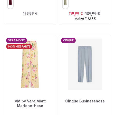
Regulärer Preis:
Verkaufspreis:
Regulärer Preis:
159,99 €
119,99 €
139,99 €
vorher 119,99 €
VERA MONT
CINQUE
(43% GESPART)
VM by Vera Mont
Cinque Businesshose
Marlene-Hose