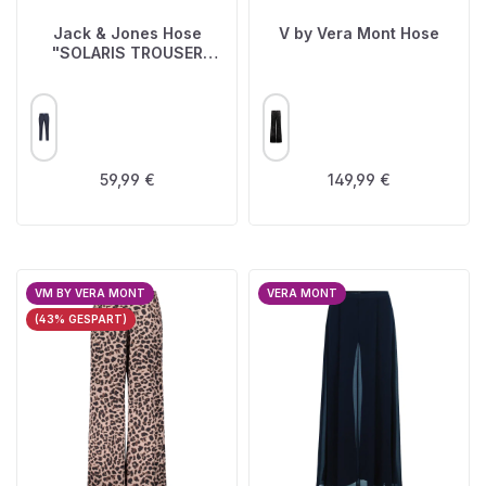
Jack & Jones Hose
V by Vera Mont Hose
"SOLARIS TROUSER
JNR"
AUSWÄHLEN
AUSWÄHLEN
FARBE
FARBE
Regulärer Preis:
Regulärer Preis:
59,99 €
149,99 €
VM BY VERA MONT
VERA MONT
(43% GESPART)