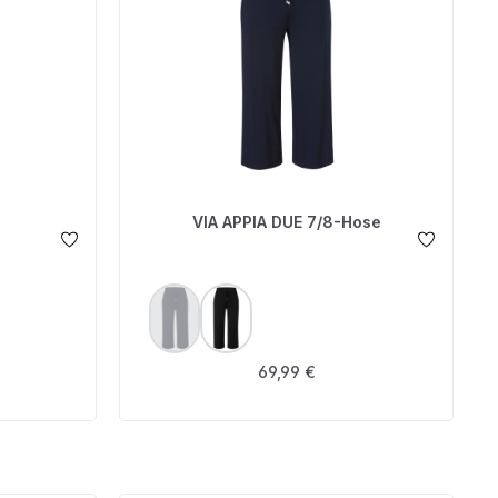
VIA APPIA DUE 7/8-Hose
AUSWÄHLEN
FARBE
ht verfügbar.)
(Diese Option ist zurzeit nicht verfügbar.)
is:
Regulärer Preis:
69,99 €