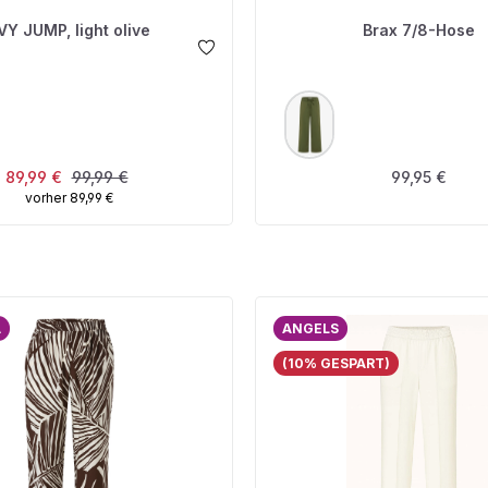
VY JUMP, light olive
Brax 7/8-Hose
USWÄHLEN
AUSWÄHLEN
FARBE
Verkaufspreis:
Regulärer Preis:
Regulärer Pre
89,99 €
99,99 €
99,95 €
vorher 89,99 €
A
ANGELS
(10% GESPART)