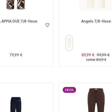
A APPIA DUE 7/8-Hose
Angels 7/8-Hose
USWÄHLEN
AUSWÄHLEN
FARBE
Regulärer Preis:
Verkaufspreis:
Regulärer
79,99 €
89,99 €
99,99 €
vorher 89,99 €
CECIL