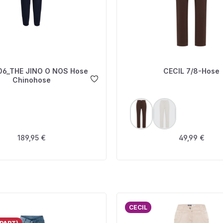
06_THE JINO O NOS Hose
CECIL 7/8-Hose
Chinohose
USWÄHLEN
AUSWÄHLEN
FARBE
(Diese Option ist zur
Regulärer Preis:
Regulärer Pre
189,95 €
49,99 €
CECIL