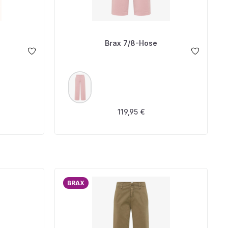
Brax 7/8-Hose
AUSWÄHLEN
FARBE
 Preis:
Regulärer Preis:
119,95 €
BRAX