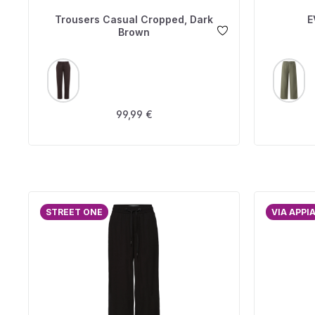
Trousers Casual Cropped, Dark
E
Brown
AUSWÄHLEN
A
FARBE
FARBE
Regulärer Preis:
99,99 €
STREET ONE
VIA APPI