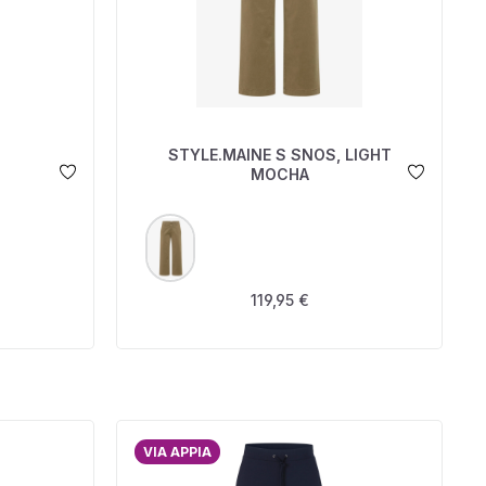
STYLE.MAINE S SNOS, LIGHT
MOCHA
AUSWÄHLEN
FARBE
zeit nicht verfügbar.)
is:
Regulärer Preis:
119,95 €
VIA APPIA