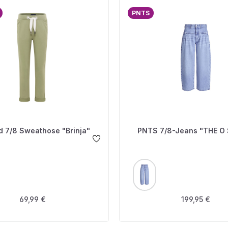
PNTS
d 7/8 Sweathose "Brinja"
PNTS 7/8-Jeans "THE O
USWÄHLEN
AUSWÄHLEN
FARBE
Regulärer Preis:
Regulärer Prei
69,99 €
199,95 €