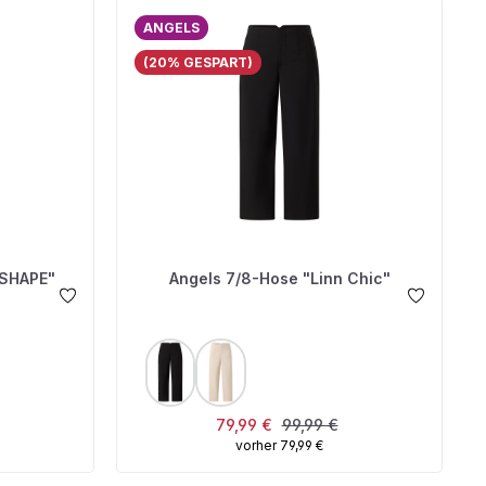
ANGELS
(20% GESPART)
 SHAPE"
Angels 7/8-Hose "Linn Chic"
AUSWÄHLEN
FARBE
s:
Verkaufspreis:
Regulärer Preis:
79,99 €
99,99 €
vorher 79,99 €