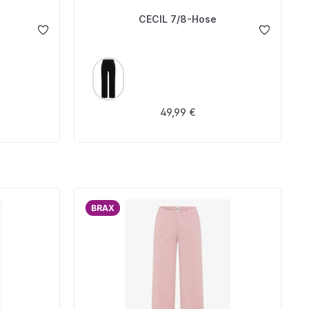
CECIL 7/8-Hose
AUSWÄHLEN
FARBE
is:
Regulärer Preis:
49,99 €
BRAX