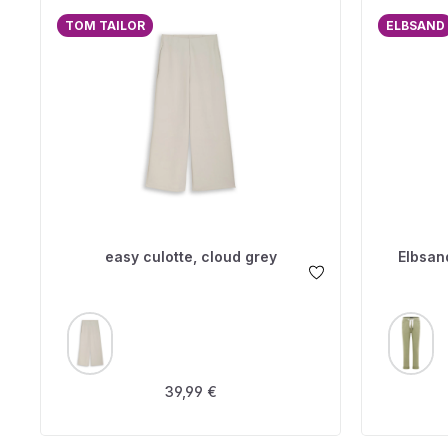
TOM TAILOR
ELBSAND
easy culotte, cloud grey
Elbsan
AUSWÄHLEN
A
FARBE
FARBE
Regulärer Preis:
39,99 €