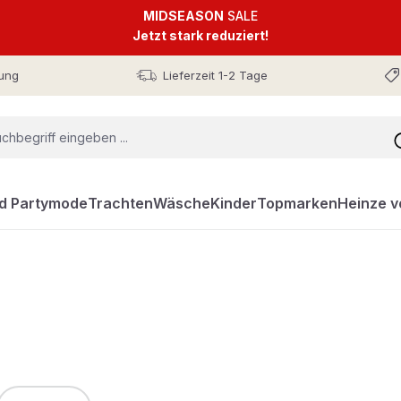
MIDSEASON
SALE
Jetzt stark reduziert!
ung
Lieferzeit 1-2 Tage
nd Partymode
Trachten
Wäsche
Kinder
Topmarken
Heinze v