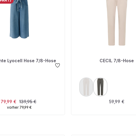
PART)
chte Lyocell Hose 7/8-Hose
CECIL 7/8-Hose
USWÄHLEN
AUSWÄHLEN
FARBE
(Diese Option ist zurzeit nic
Verkaufspreis:
Regulärer Preis:
Regulärer Pre
79,99 €
139,95 €
59,99 €
vorher 79,99 €