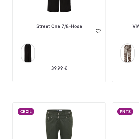
Street One 7/8-Hose
VI
AUSWÄHLEN
A
FARBE
FARBE
Regulärer Preis:
39,99 €
CECIL
PNTS