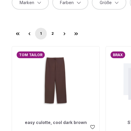
Marken
Farben
Größe
1
2
Seite
Seite
TOM TAILOR
BRAX
easy culotte, cool dark brown
S