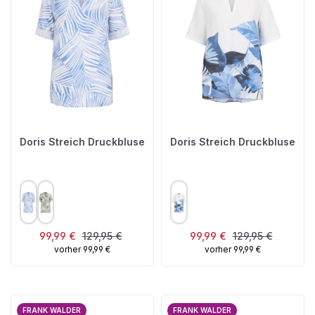
Doris Streich Druckbluse
Doris Streich Druckbluse
AUSWÄHLEN
AUSWÄHLEN
FARBE
FARBE
Verkaufspreis:
Regulärer Preis:
Verkaufspreis:
Regulärer Preis:
99,99 €
129,95 €
99,99 €
129,95 €
vorher 99,99 €
vorher 99,99 €
FRANK WALDER
FRANK WALDER