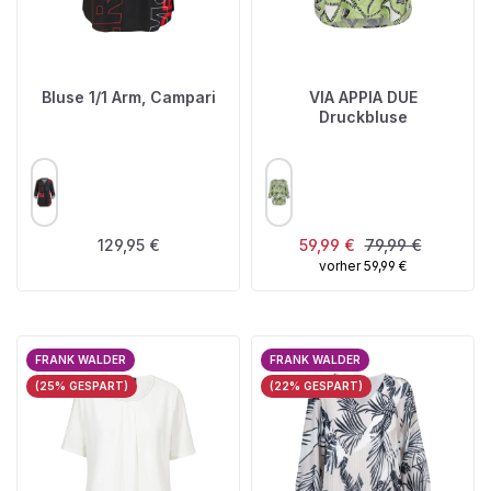
Bluse 1/1 Arm, Campari
VIA APPIA DUE
Druckbluse
AUSWÄHLEN
AUSWÄHLEN
FARBE
FARBE
Regulärer Preis:
Verkaufspreis:
Regulärer Preis:
129,95 €
59,99 €
79,99 €
vorher 59,99 €
FRANK WALDER
FRANK WALDER
(25% GESPART)
(22% GESPART)