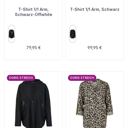
T-Shirt 1/1 Arm,
T-Shirt 1/1 Arm, Schwarz
Schwarz-Offwhite
AUSWÄHLEN
AUSWÄHLEN
FARBE
FARBE
Regulärer Preis:
Regulärer Preis:
79,95 €
99,95 €
DORIS STREICH
DORIS STREICH