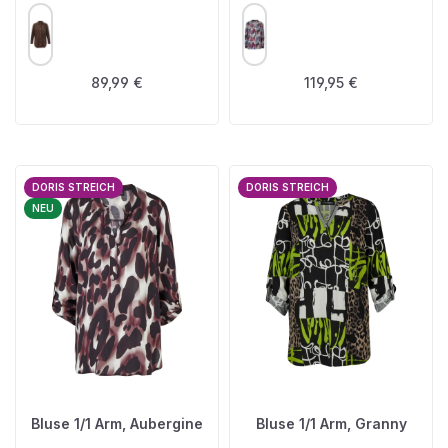
AUSWÄHLEN
AUSWÄHLEN
FARBE
FARBE
Regulärer Preis:
Regulärer Preis:
89,99 €
119,95 €
DORIS STREICH
DORIS STREICH
NEU
Bluse 1/1 Arm, Aubergine
Bluse 1/1 Arm, Granny