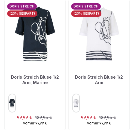
DORIS STREICH
DORIS STREICH
(23% GESPART)
(23% GESPART)
Doris Streich Bluse 1/2
Doris Streich Bluse 1/2
Arm, Marine
Arm
AUSWÄHLEN
AUSWÄHLEN
FARBE
FARBE
Verkaufspreis:
Regulärer Preis:
Verkaufspreis:
Regulärer Preis:
99,99 €
129,95 €
99,99 €
129,95 €
vorher 99,99 €
vorher 99,99 €