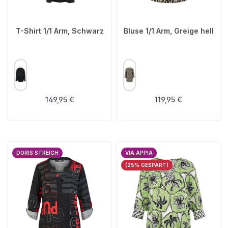
T-Shirt 1/1 Arm, Schwarz
Bluse 1/1 Arm, Greige hell
AUSWÄHLEN
AUSWÄHLEN
FARBE
FARBE
Regulärer Preis:
Regulärer Preis:
149,95 €
119,95 €
DORIS STREICH
VIA APPIA
(25% GESPART)