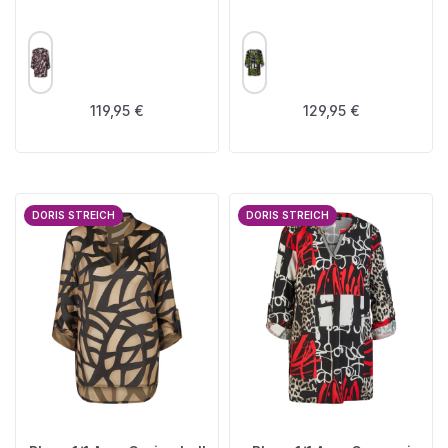
AUSWÄHLEN
AUSWÄHLEN
FARBE
FARBE
Regulärer Preis:
Regulärer Preis:
119,95 €
129,95 €
DORIS STREICH
DORIS STREICH