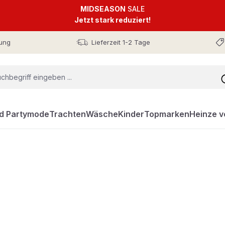
MIDSEASON
SALE
Jetzt stark reduziert!
ung
Lieferzeit 1-2 Tage
nd Partymode
Trachten
Wäsche
Kinder
Topmarken
Heinze v