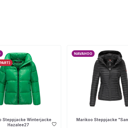
O
NAVAHOO
PART)
o Steppjacke Winterjacke
Marikoo Steppjacke "Sam
Hazalee27