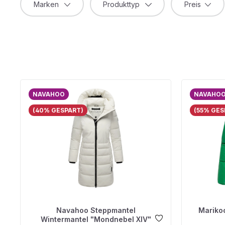
Marken
Produkttyp
Preis
NAVAHOO
NAVAHO
(40% GESPART)
(55% GES
Navahoo Steppmantel
Mariko
Wintermantel "Mondnebel XIV"