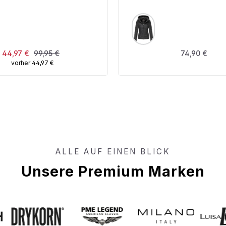
USWÄHLEN
AUSWÄHLEN
FARBE
Verkaufspreis:
Regulärer Preis:
Regulärer Pre
44,97 €
99,95 €
74,90 €
vorher 44,97 €
ALLE AUF EINEN BLICK
Unsere Premium Marken