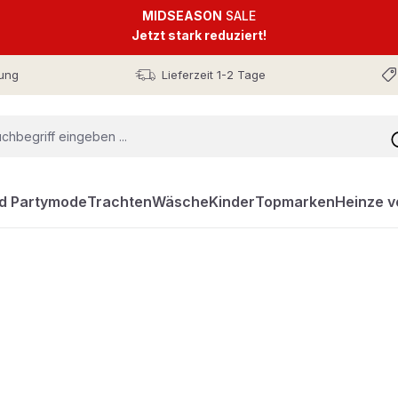
MIDSEASON
SALE
Jetzt stark reduziert!
ung
Lieferzeit 1-2 Tage
nd Partymode
Trachten
Wäsche
Kinder
Topmarken
Heinze v