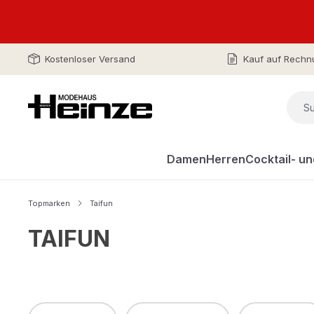
Kostenloser Versand
Kauf auf Rechn
Damen
Herren
Cocktail- u
Topmarken
Taifun
TAIFUN