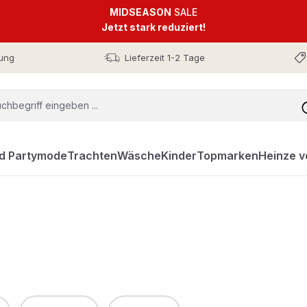
MIDSEASON
SALE
Jetzt stark reduziert!
ung
Lieferzeit 1-2 Tage
nd Partymode
Trachten
Wäsche
Kinder
Topmarken
Heinze v