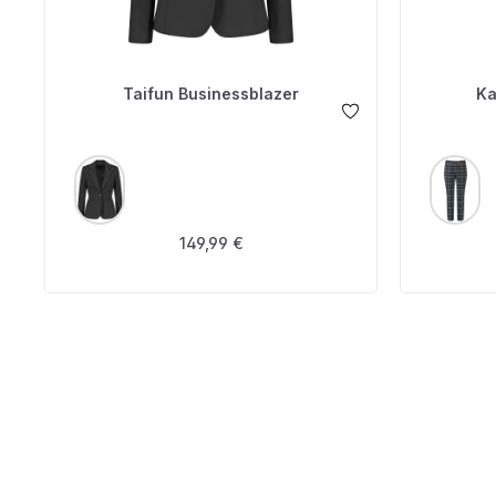
Taifun Businessblazer
Ka
AUSWÄHLEN
A
FARBE
FARBE
Regulärer Preis:
149,99 €