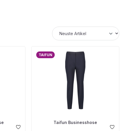
TAIFUN
se
Taifun Businesshose