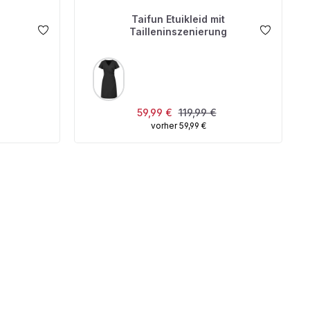
Taifun Etuikleid mit
Tailleninszenierung
AUSWÄHLEN
FARBE
 Preis:
Verkaufspreis:
Regulärer Preis:
59,99 €
119,99 €
vorher 59,99 €