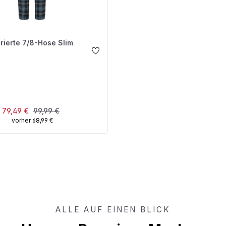
rierte 7/8-Hose Slim
USWÄHLEN
Verkaufspreis:
Regulärer Preis:
79,49 €
99,99 €
vorher 68,99 €
ALLE AUF EINEN BLICK