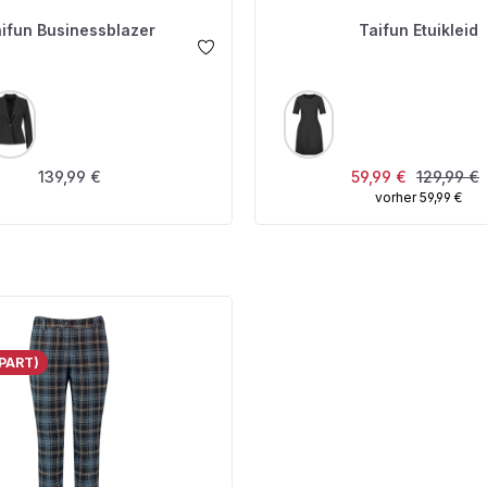
ifun Businessblazer
Taifun Etuikleid
USWÄHLEN
AUSWÄHLEN
FARBE
Regulärer Preis:
Verkaufspreis:
Regulärer
139,99 €
59,99 €
129,99 €
vorher 59,99 €
PART)