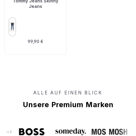
Tommy Jeans Skinny
Jeans
AUSWÄHLEN
FARBE
Regulärer Preis:
99,90 €
ALLE AUF EINEN BLICK
Unsere Premium Marken