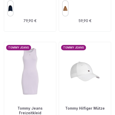
AUSWÄHLEN
AUSWÄHLEN
FARBE
FARBE
Regulärer Preis:
Regulärer Preis:
79,90 €
59,90 €
TOMMY JEANS
TOMMY JEANS
Tommy Jeans
Tommy Hilfiger Mütze
Freizeitkleid