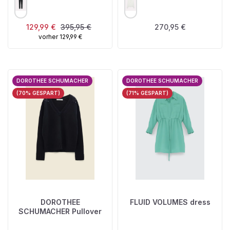
Verkaufspreis:
Regulärer Preis:
Regulärer Preis:
129,99 €
395,95 €
270,95 €
vorher 129,99 €
DOROTHEE SCHUMACHER
DOROTHEE SCHUMACHER
(70% GESPART)
(71% GESPART)
DOROTHEE
FLUID VOLUMES dress
SCHUMACHER Pullover