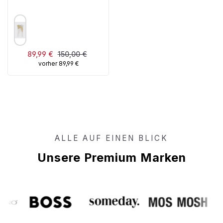
AUSWÄHLEN
FARBE
Verkaufspreis:
Regulärer Preis:
89,99 €
150,00 €
vorher 89,99 €
ALLE AUF EINEN BLICK
Unsere Premium Marken