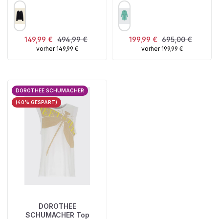
AUSWÄHLEN
AUSWÄHLEN
FARBE
FARBE
Verkaufspreis:
Regulärer Preis:
Verkaufspreis:
Regulärer Preis:
149,99 €
494,99 €
199,99 €
695,00 €
vorher 149,99 €
vorher 199,99 €
DOROTHEE SCHUMACHER
(40% GESPART)
DOROTHEE
SCHUMACHER Top