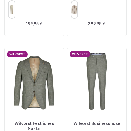
AUSWÄHLEN
AUSWÄHLEN
FARBE
FARBE
Regulärer Preis:
Regulärer Preis:
199,95 €
399,95 €
WILVORST
WILVORST
Wilvorst Festliches
Wilvorst Businesshose
Sakko