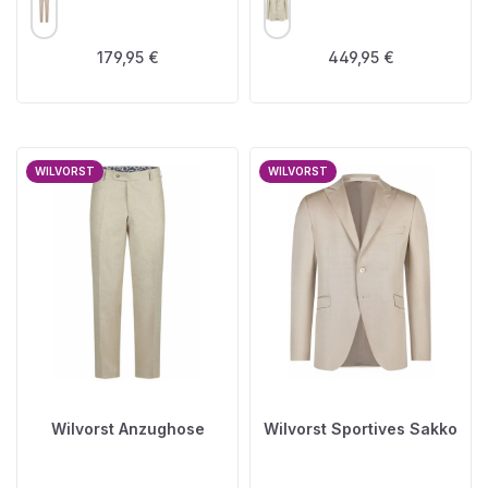
Regulärer Preis:
Regulärer Preis:
179,95 €
449,95 €
WILVORST
WILVORST
Wilvorst Anzughose
Wilvorst Sportives Sakko