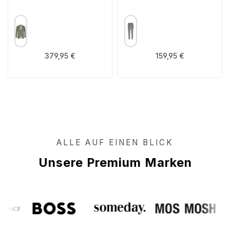
AUSWÄHLEN
AUSWÄHLEN
FARBE
FARBE
Regulärer Preis:
Regulärer Preis:
379,95 €
159,95 €
ALLE AUF EINEN BLICK
Unsere Premium Marken